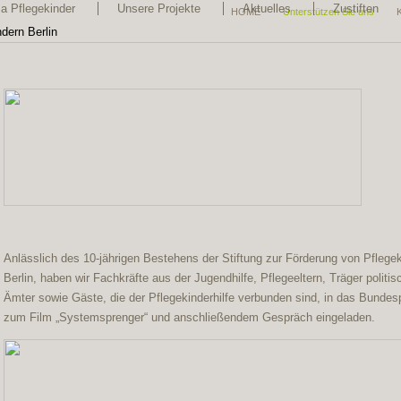
 Pflegekinder
Unsere Projekte
Aktuelles
Zustiften
HOME
Unterstützen Sie uns
Anlässlich des 10-jährigen Bestehens der Stiftung zur Förderung von Pflege
Berlin, haben wir Fachkräfte aus der Jugendhilfe, Pflegeeltern, Träger politis
Ämter sowie Gäste, die der Pflegekinderhilfe verbunden sind, in das Bundes
zum Film „Systemsprenger“ und anschließendem Gespräch eingeladen.