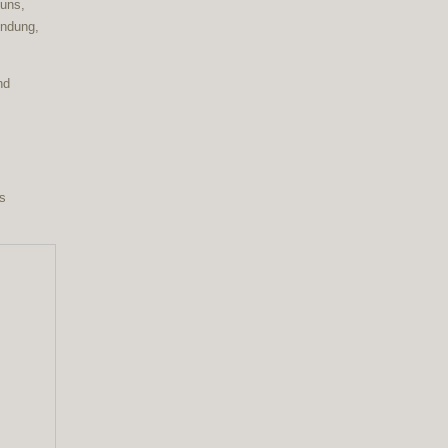
 uns,
indung,
nd
es