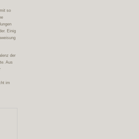
mit so
ne
llungen
er. Einig
zuweisung
alenz der
te. Aus
r
cht im