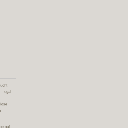
sucht
 – egal
dlose
h
ge auf,