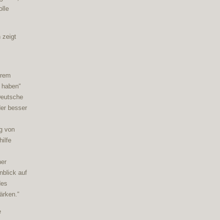
olle
 zeigt
hrem
 haben“
 Deutsche
der besser
g von
ilfe
her
blick auf
des
ärken.“
e