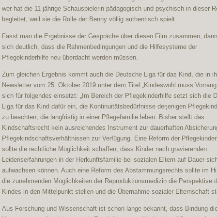
wer hat die 11-jährige Schauspielerin pädagogisch und psychisch in dieser R
begleitet, weil sie die Rolle der Benny völlig authentisch spielt.
Fasst man die Ergebnisse der Gespräche über diesen Film zusammen, dann
sich deutlich, dass die Rahmenbedingungen und die Hilfesysteme der
Pflegekinderhilfe neu überdacht werden müssen.
Zum gleichen Ergebnis kommt auch die Deutsche Liga für das Kind, die in i
Newsletter vom 25. Oktober 2019 unter dem Titel „Kindeswohl muss Vorrang
sich für folgendes einsetzt: „Im Bereich der Pflegekinderhilfe setzt sich die
Liga für das Kind dafür ein, die Kontinuitätsbedürfnisse derjenigen Pflegekin
zu beachten, die langfristig in einer Pflegefamilie leben. Bisher stellt das
Kindschaftsrecht kein ausreichendes Instrument zur dauerhaften Absicherun
Pflegekindschaftsverhältnissen zur Verfügung. Eine Reform der Pflegekinderh
sollte die rechtliche Möglichkeit schaffen, dass Kinder nach gravierenden
Leidenserfahrungen in der Herkunftsfamilie bei sozialen Eltern auf Dauer sic
aufwachsen können. Auch eine Reform des Abstammungsrechts sollte im Hin
die zunehmenden Möglichkeiten der Reproduktionsmedizin die Perspektive 
Kindes in den Mittelpunkt stellen und die Übernahme sozialer Elternschaft st
Aus Forschung und Wissenschaft ist schon lange bekannt, dass Bindung di