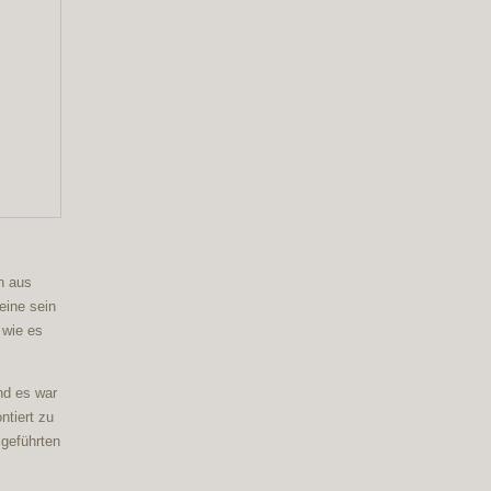
n aus
eine sein
 wie es
nd es war
ntiert zu
geführten