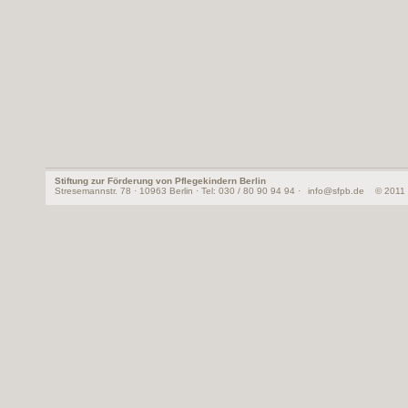
Stiftung zur Förderung von Pflegekindern Berlin
Stresemannstr. 78 · 10963 Berlin · Tel: 030 / 80 90 94 94 ·
info@sfpb.de
© 2011 