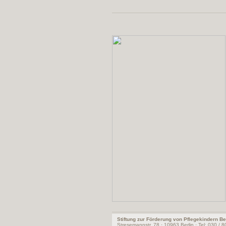
Stiftung zur Förderung von Pflegekindern Be
Stresemannstr. 78 · 10963 Berlin · Tel: 030 / 