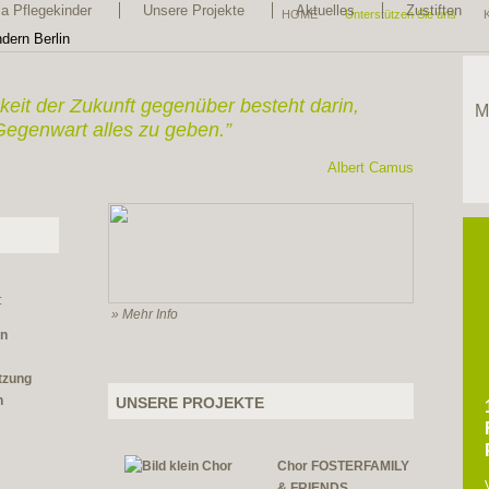
 Pflegekinder
Unsere Projekte
Aktuelles
Zustiften
HOME
Unterstützen Sie uns
keit der Zukunft gegenüber
besteht darin,
M
Gegenwart alles zu geben.”
Albert Camus
:
»
Mehr Info
en
tzung
n
UNSERE PROJEKTE
Chor FOSTERFAMILY
& FRIENDS