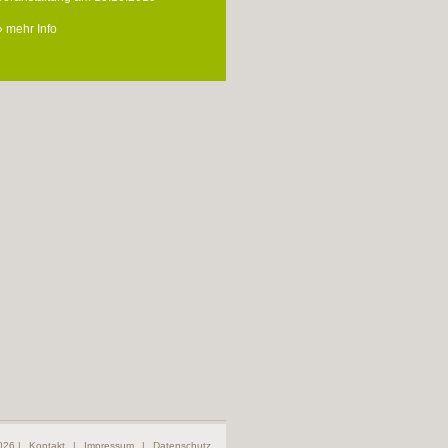
» mehr Info
2026 |
Kontakt
|
Impressum
|
Datenschutz